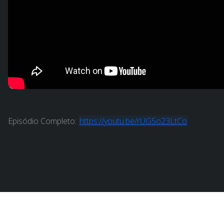
Episódio Completo:
https://youtu.be/rUG5o23LtCo