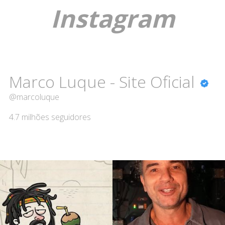
Instagram
Marco Luque - Site Oficial
@marcoluque
4.7 milhões
seguidores