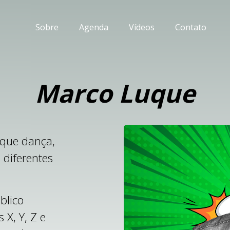
Sobre
Agenda
Vídeos
Contato
Marco Luque
uque dança,
 diferentes
blico
 X, Y, Z e