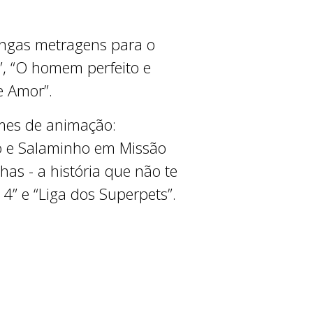
ongas metragens para o
, “O homem perfeito e
e Amor”.
mes de animação:
o e Salaminho em Missão
has - a história que não te
 4” e “Liga dos Superpets”.