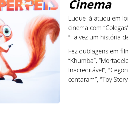
Cinema
Luque já atuou em l
cinema com “Colegas”
“Talvez um história d
Fez dublagens em fil
“Khumba”, “Mortadel
Inacreditável”, “Cegon
contaram”, “Toy Story